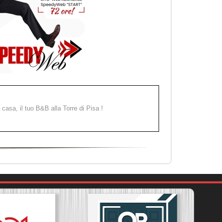
a casa, il tuo B&B alla Torre di Pisa !