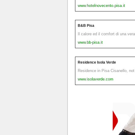
www.hotelnovecento.pisa.it
B&B Pisa
Il calore ed il comfort di una ver
www.bb-pisa.it
Residence Isola Verde
Residence in Pisa Cisanello, not 
www.isolaverde.com