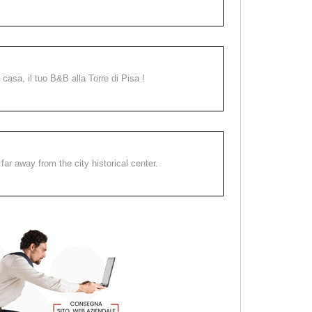
a casa, il tuo B&B alla Torre di Pisa !
far away from the city historical center.