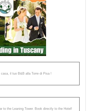
a casa, il tuo B&B alla Torre di Pisa !
ear to the Leaning Tower. Book directly to the Hotel!