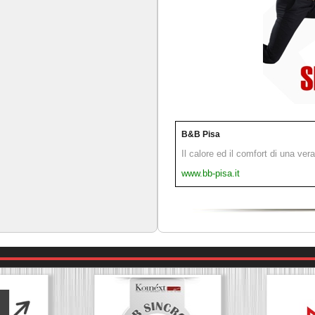
B&B Pisa
Il calore ed il comfort di una ver
www.bb-pisa.it