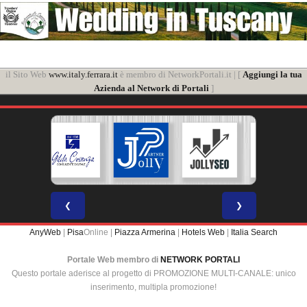
il Sito Web
www.italy.ferrara.it
è membro di NetworkPortali.it | [
Aggiungi la tua
Azienda al Network di Portali
]
❮
❯
AnyWeb
|
Pisa
Online |
Piazza Armerina
|
Hotels Web
|
Italia Search
Portale Web membro di
NETWORK PORTALI
Questo portale aderisce al progetto di PROMOZIONE MULTI-CANALE: unico
inserimento, multipla promozione!