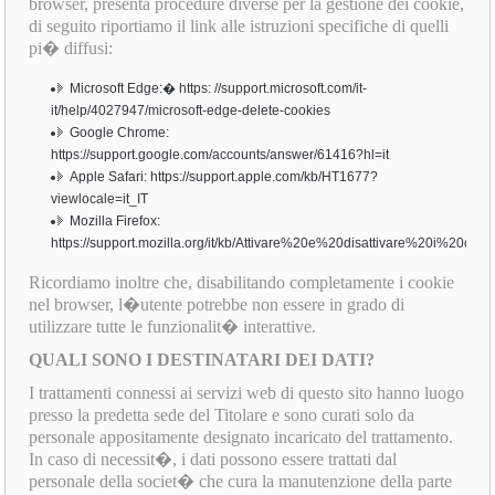
browser, presenta procedure diverse per la gestione dei cookie,
di seguito riportiamo il link alle istruzioni specifiche di quelli
pi� diffusi:
Microsoft Edge:� https: //support.microsoft.com/it-
it/help/4027947/microsoft-edge-delete-cookies
Google Chrome:
https://support.google.com/accounts/answer/61416?hl=it
Apple Safari: https://support.apple.com/kb/HT1677?
viewlocale=it_IT
Mozilla Firefox:
https://support.mozilla.org/it/kb/Attivare%20e%20disattivare%20i%20cook
Ricordiamo inoltre che, disabilitando completamente i cookie
nel browser, l�utente potrebbe non essere in grado di
utilizzare tutte le funzionalit� interattive.
QUALI SONO I DESTINATARI DEI DATI?
I trattamenti connessi ai servizi web di questo sito hanno luogo
presso la predetta sede del Titolare e sono curati solo da
personale appositamente designato incaricato del trattamento.
In caso di necessit�, i dati possono essere trattati dal
personale della societ� che cura la manutenzione della parte