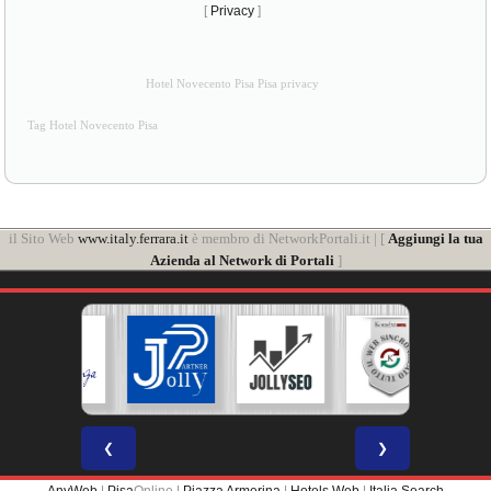
[
Privacy
]
Hotel Novecento Pisa Pisa privacy
Tag Hotel Novecento Pisa
il Sito Web
www.italy.ferrara.it
è membro di NetworkPortali.it | [
Aggiungi la tua
Azienda al Network di Portali
]
❮
❯
AnyWeb
|
Pisa
Online |
Piazza Armerina
|
Hotels Web
|
Italia Search