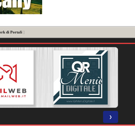
rk di Portali
]
❯