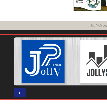
il Sito Web
www
❮