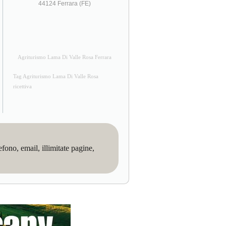
44124 Ferrara (FE)
Agriturismo Lama Di Valle Rosa Ferrara
Tag Agriturismo Lama Di Valle Rosa
ricettiva
no, email, illimitate pagine,