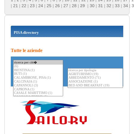
|
21
|
22
|
23
|
24
|
25
|
26
|
27
|
28
|
29
|
30
|
31
|
32
|
33
|
34
|
3
PISA directory
Tutte le aziende