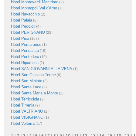
Hotel Monteverdi Marittimo
(2)
Hotel Montopoli Val d'Arno
(1)
Hotel Navacchio
(2)
Hotel Palaia
(6)
Hotel Peccioli
(4)
Hotel PERIGNANO
(29)
Hotel Pisa
(167)
Hotel Pomarance
(1)
Hotel Ponsacco
(19)
Hotel Pontedera
(10)
Hotel Riparbella
(2)
Hotel SAN GIOVANNI ALLA VENA
(1)
Hotel San Giuliano Terme
(8)
Hotel San Miniato
(3)
Hotel Santa Luce
(2)
Hotel Santa Maria a Monte
(2)
Hotel Terricciola
(2)
Hotel Tirrenia
(9)
Hotel VALTRIANO
(2)
Hotel VISIGNANO
(1)
Hotel Volterra
(17)
1
|
2
|
3
|
4
|
5
|
6
|
7
|
8
|
9
|
10
|
11
|
12
|
13
|
14
|
15
|
16
|
17
|
1