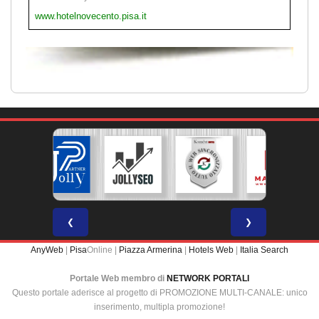
www.hotelnovecento.pisa.it
❮
❯
AnyWeb
|
Pisa
Online |
Piazza Armerina
|
Hotels Web
|
Italia Search
Portale Web membro di
NETWORK PORTALI
Questo portale aderisce al progetto di PROMOZIONE MULTI-CANALE: unico
inserimento, multipla promozione!