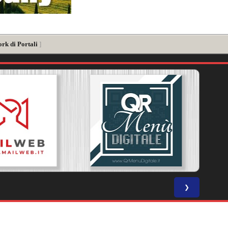
rk di Portali
]
❯