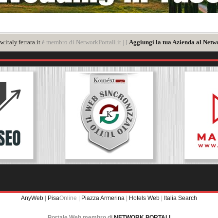
.italy.ferrara.it
è membro di NetworkPortali.it | [
Aggiungi la tua Azienda al Netwo
AnyWeb
|
Pisa
Online |
Piazza Armerina
|
Hotels Web
|
Italia Search
Portale Web membro di
NETWORK PORTALI