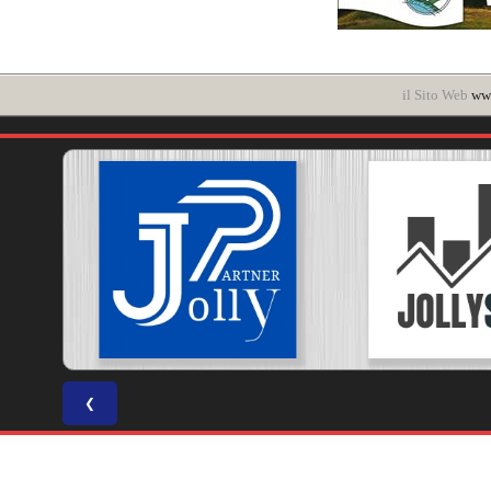
il Sito Web
www
❮