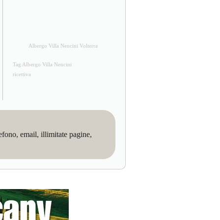
Albergo Villa Nencini Volterra
Tag Albergo Villa Nencini
ricettiva
no, email, illimitate pagine,